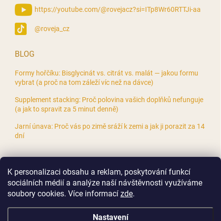
https://youtube.com/@rovejacz?si=ITp8Wr60RTTJi-aa
@roveja_cz
BLOG
Formy hořčíku: Bisglycinát vs. citrát vs. malát — jakou formu
vybrat (a proč na tom záleží víc než na dávce)
Supplement stacking: Proč polovina vašich doplňků nefunguje
(a jak to spravit za 5 minut denně)
Jarní únava: Proč vás po zimě sráží k zemi a jak ji porazit za 14
dní
K personalizaci obsahu a reklam, poskytování funkcí
sociálních médií a analýze naší návštěvnosti využíváme
soubory cookies. Více informací
zde
.
Nastavení