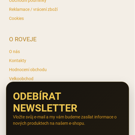
Obchodní podmínky
Reklamace / vrácení zboží
Cookies
O ROVEJE
O nás
Kontakty
Hodnocení obchodu
Velkoobchod
ODEBÍRAT
NEWSLETTER
Vložte svůj e-mail a my vám budeme zasílat informace o
nových produktech na našem e-shopu.