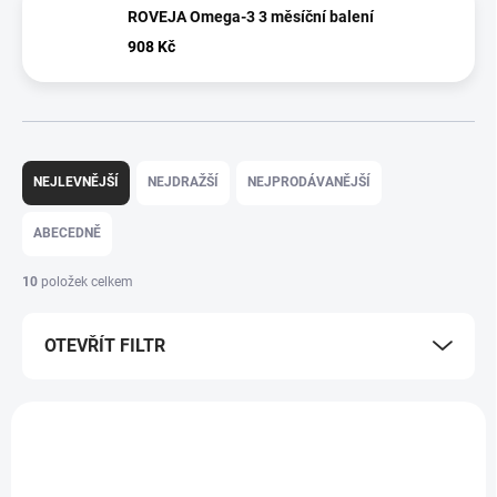
ROVEJA Omega-3 3 měsíční balení
908 Kč
Ř
a
NEJLEVNĚJŠÍ
NEJDRAŽŠÍ
NEJPRODÁVANĚJŠÍ
z
e
ABECEDNĚ
n
í
10
položek celkem
p
r
OTEVŘÍT FILTR
o
d
u
V
k
ý
AKCE
AKCE
t
p
ů
i