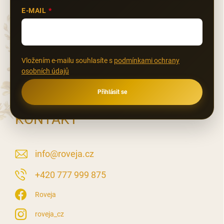
E-MAIL
Vložením e-mailu souhlasíte s
podmínkami ochrany
osobních údajů
Přihlásit se
KONTAKT
info
@
roveja.cz
‭+420 777 999 875
Roveja
roveja_cz