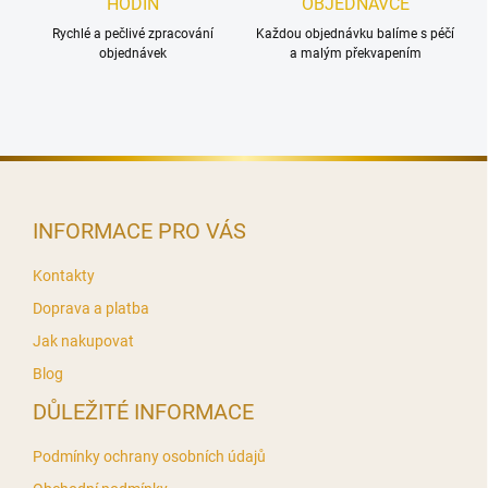
HODIN
OBJEDNÁVCE
i
s
Rychlé a pečlivé zpracování
Každou objednávku balíme s péčí
u
objednávek
a malým překvapením
Z
á
p
INFORMACE PRO VÁS
a
t
Kontakty
í
Doprava a platba
Jak nakupovat
Blog
DŮLEŽITÉ INFORMACE
Podmínky ochrany osobních údajů