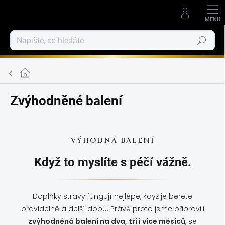
Přejít
na
obsah
Hledat
Domů
Zvýhodněné balení
VÝHODNÁ BALENÍ
Když to myslíte s péčí vážně.
Doplňky stravy fungují nejlépe, když je berete
pravidelně a delší dobu. Právě proto jsme připravili
zvýhodněná balení na dva, tři i více měsíců
, se