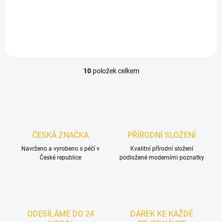
balení, celkem 480 kapslí) –
zásoba na 60 dní za
výhodnější cenu než při
nákupu jednotlivě. Štíhlejší
postava je komplexní...
10
položek celkem
O
v
l
á
d
a
c
ČESKÁ ZNAČKA
PŘÍRODNÍ SLOŽENÍ
í
Navrženo a vyrobeno s péčí v
p
Kvalitní přírodní složení
České republice
podložené moderními poznatky
r
v
k
y
v
ý
ODESÍLÁME DO 24
DÁREK KE KAŽDÉ
p