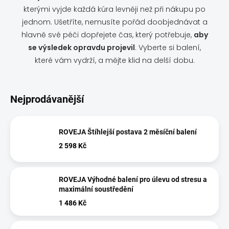
kterými vyjde každá kúra levněji než při nákupu po
jednom. Ušetříte, nemusíte pořád doobjednávat a
hlavně své péči dopřejete čas, který potřebuje,
aby
se výsledek opravdu projevil
. Vyberte si balení,
které vám vydrží, a mějte klid na delší dobu.
Nejprodávanější
ROVEJA Štíhlejší postava 2 měsíční balení
2 598 Kč
ROVEJA Výhodné balení pro úlevu od stresu a
maximální soustředění
1 486 Kč