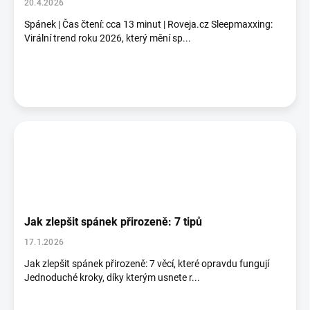
k
20.4.2026
ů
Spánek | Čas čtení: cca 13 minut | Roveja.cz Sleepmaxxing:
Virální trend roku 2026, který mění sp...
Jak zlepšit spánek přirozeně: 7 tipů
17.1.2026
Jak zlepšit spánek přirozeně: 7 věcí, které opravdu fungují
Jednoduché kroky, díky kterým usnete r...