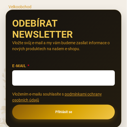
Velkoobchod
ODEBÍRAT
NEWSLETTER
Vložte svůj e-mail a my vám budeme zasílat informace o
nových produktech na našem e-shopu.
E-MAIL
Vložením e-mailu souhlasíte s
podmínkami ochrany
osobních údajů
Přihlásit se