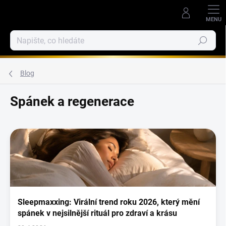
Přejít
na
obsah
Hledat
Blog
Spánek a regenerace
V
ý
p
i
s
č
l
Sleepmaxxing: Virální trend roku 2026, který mění
á
spánek v nejsilnější rituál pro zdraví a krásu
n