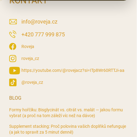
KONTAKT
info
@
roveja.cz
‭+420 777 999 875
Roveja
roveja_cz
https://youtube.com/@rovejacz?si=ITp8Wr60RTTJi-aa
@roveja_cz
BLOG
Formy hořčíku: Bisglycinát vs. citrát vs. malát — jakou formu
vybrat (a proč na tom záleží víc než na dávce)
Supplement stacking: Proč polovina vašich doplňků nefunguje
(a jak to spravit za 5 minut denně)