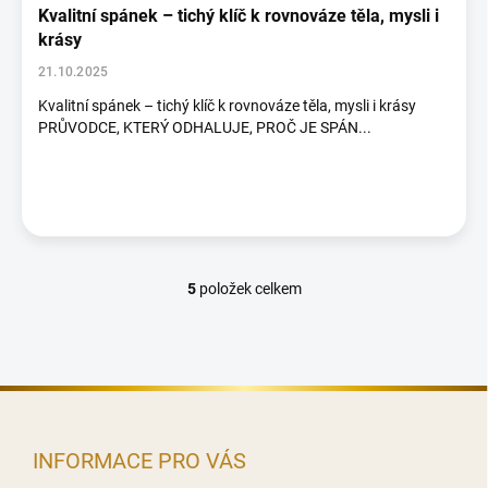
Kvalitní spánek – tichý klíč k rovnováze těla, mysli i
krásy
21.10.2025
Kvalitní spánek – tichý klíč k rovnováze těla, mysli i krásy
PRŮVODCE, KTERÝ ODHALUJE, PROČ JE SPÁN...
5
položek celkem
O
v
l
á
d
Z
a
c
á
í
p
INFORMACE PRO VÁS
p
a
r