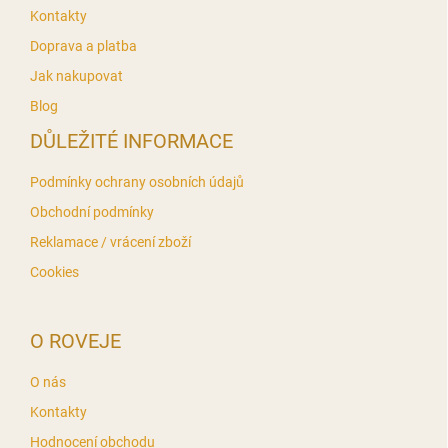
t
v
Kontakty
í
k
Doprava a platba
y
v
Jak nakupovat
ý
Blog
p
i
DŮLEŽITÉ INFORMACE
s
u
Podmínky ochrany osobních údajů
Obchodní podmínky
Reklamace / vrácení zboží
Cookies
O ROVEJE
O nás
Kontakty
Hodnocení obchodu