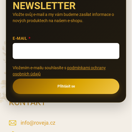
NEWSLETTER
Vložte svůj e-mail a my vám budeme zasílat informace o
nových produktech na našem e-shopu.
E-MAIL
Vložením e-mailu souhlasíte s
podmínkami ochrany
osobních údajů
Přihlásit se
KONTAKT
info
@
roveja.cz