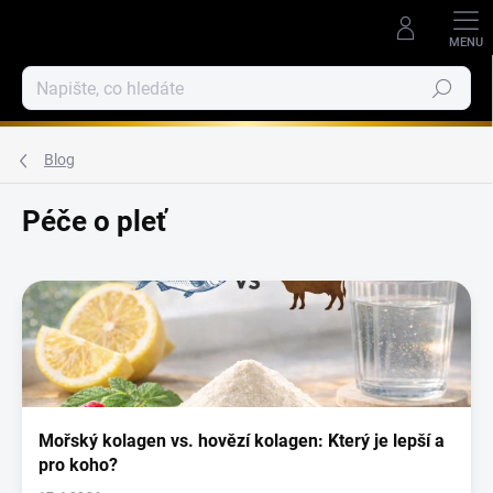
Přejít
na
obsah
Hledat
Blog
Péče o pleť
V
ý
p
i
s
č
l
Mořský kolagen vs. hovězí kolagen: Který je lepší a
á
pro koho?
n