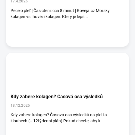
k
17.4.2026
ů
Péče o pleť | Čas čtení: cca 8 minut | Roveja.cz Mořský
kolagen vs. hovězí kolagen: Který je lepš...
Kdy zabere kolagen? Časová osa výsledků
18.12.2025
Kdy zabere kolagen? Časová osa výsledků na pleti a
kloubech (+ 12týdenní plán) Pokud chcete, aby k...