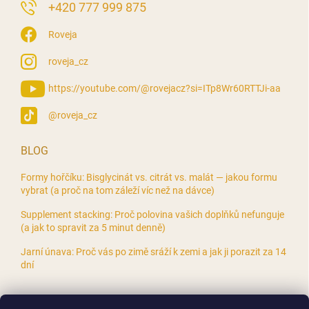
‭+420 777 999 875
Roveja
roveja_cz
https://youtube.com/@rovejacz?si=ITp8Wr60RTTJi-aa
@roveja_cz
BLOG
Formy hořčíku: Bisglycinát vs. citrát vs. malát — jakou formu
vybrat (a proč na tom záleží víc než na dávce)
Supplement stacking: Proč polovina vašich doplňků nefunguje
(a jak to spravit za 5 minut denně)
Jarní únava: Proč vás po zimě sráží k zemi a jak ji porazit za 14
dní