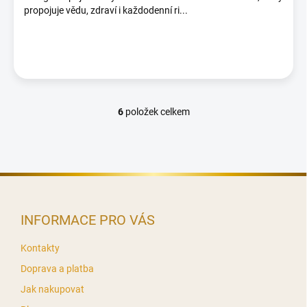
propojuje vědu, zdraví i každodenní ri...
6
položek celkem
O
v
l
á
d
Z
a
c
á
í
p
INFORMACE PRO VÁS
p
a
r
t
v
Kontakty
í
k
Doprava a platba
y
v
Jak nakupovat
ý