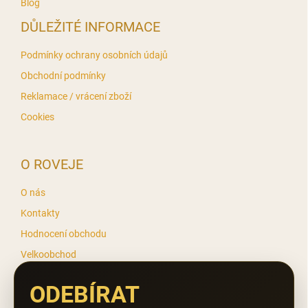
Blog
p
i
DŮLEŽITÉ INFORMACE
s
u
Podmínky ochrany osobních údajů
Obchodní podmínky
Reklamace / vrácení zboží
Cookies
O ROVEJE
O nás
Kontakty
Hodnocení obchodu
Velkoobchod
ODEBÍRAT