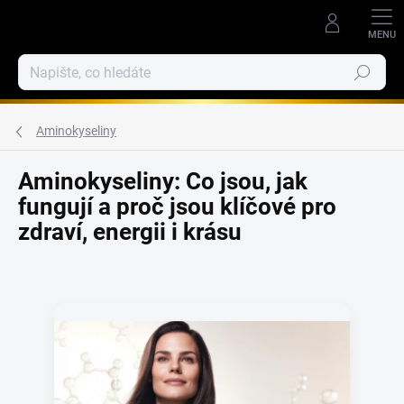
Přejít
na
obsah
Hledat
Aminokyseliny
Aminokyseliny: Co jsou, jak
fungují a proč jsou klíčové pro
zdraví, energii i krásu