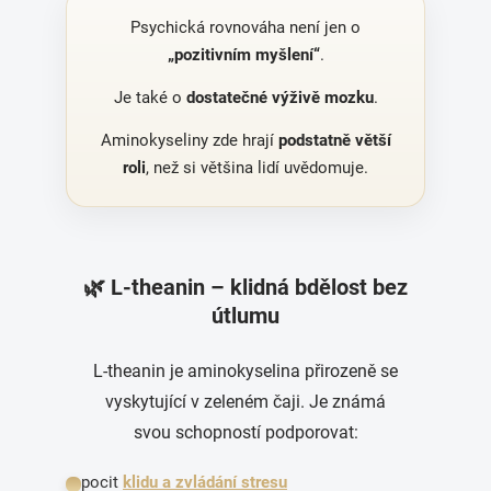
Psychická rovnováha není jen o
„pozitivním myšlení“
.
Je také o
dostatečné výživě mozku
.
Aminokyseliny zde hrají
podstatně větší
roli
, než si většina lidí uvědomuje.
🌿 L-theanin – klidná bdělost bez
útlumu
L-theanin je aminokyselina přirozeně se
vyskytující v zeleném čaji. Je známá
svou schopností podporovat:
pocit
klidu a zvládání stresu