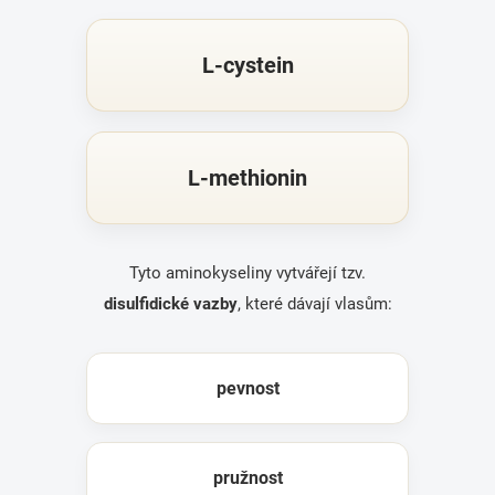
L-cystein
L-methionin
Tyto aminokyseliny vytvářejí tzv.
disulfidické vazby
, které dávají vlasům:
pevnost
pružnost