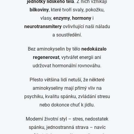
jednotky lidského těla
. Z nich vznikají
bílkoviny
, které tvoří svaly, pokožku,
vlasy,
enzymy
,
hormony
i
neurotransmitery
ovlivňující naši náladu
a soustředění.
Bez aminokyselin by tělo
nedokázalo
regenerovat
, vytvářet energii ani
udržovat hormonální rovnováhu.
Přesto většina lidí netuší, že některé
aminokyseliny mají přímý vliv na
psychiku, kvalitu spánku, zvládání stresu
nebo dokonce chuť k jídlu.
Moderní životní styl – stres, nedostatek
spánku, jednostranná strava – navíc