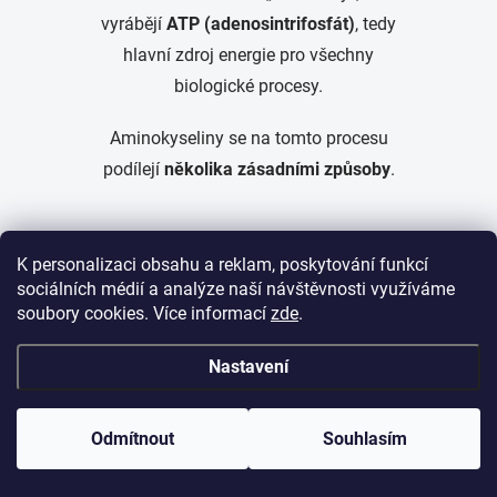
vyrábějí
ATP (adenosintrifosfát)
, tedy
hlavní zdroj energie pro všechny
biologické procesy.
Aminokyseliny se na tomto procesu
podílejí
několika zásadními způsoby
.
1️⃣ Tvorba enzymů a metabolismus
K personalizaci obsahu a reklam, poskytování funkcí
Bez aminokyselin by neexistovaly
sociálních médií a analýze naší návštěvnosti využíváme
soubory cookies. Více informací
zde
.
enzymy
.
Nastavení
A bez enzymů by neprobíhal žádný
metabolický proces
.
Odmítnout
Souhlasím
Enzymy: