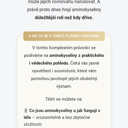
může jejich rovnováhu narušovat. A
právě proto dnes hrají aminokyseliny
důležitější roli než kdy dříve.
✨ NA CO SE V TOMTO ČLÁNKU PODÍVÁME
V tomto komplexním průvodci se
podíváme na
aminokyseliny z praktického
i vědeckého pohledu
. Čeká vás jasné
vysvětlení i souvislosti, které vám
pomohou pochopit jejich skutečný
význam.
Těšit se můžete na:
🧬
Co jsou aminokyseliny a jak fungují v
těle
– srozumitelně a bez zbytečné
složitosti