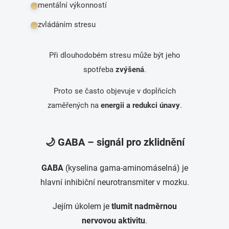
mentální výkonností
zvládáním stresu
Při dlouhodobém stresu může být jeho
spotřeba
zvýšená
.
Proto se často objevuje v doplňcích
zaměřených na
energii a redukci únavy
.
🌙 GABA – signál pro zklidnění
GABA
(kyselina gama-aminomáselná) je
hlavní inhibiční neurotransmiter v mozku.
Jejím úkolem je
tlumit nadměrnou
nervovou aktivitu
.