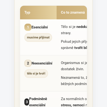
Typ
Co to znamená
Tělo si je
nedokáže vytvořit
1
Esenciální
stravy.
musíme přijímat
Pokud jejich příjem dlouhod
správně
tvořit bílkoviny
.
Organismus si je
dokáže syn
2
Neesenciální
dostatek živin.
tělo si je tvoří
Neznamená to, že jsou méně d
běžných podmínek vyrobí.
Podmíněně
Za normálních okolností si je
3
esenciální
stresu, nemoci
nebo
vysoké 