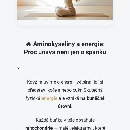
🔥 Aminokyseliny a energie:
Proč únava není jen o spánku
x
Když mluvíme o energii, většina lidí si
představí kofein nebo cukr. Skutečná
fyzická
energie
ale vzniká
na buněčné
úrovni
.
Každá buňka v těle obsahuje
mitochondrie
– malé „elektrárny“, které