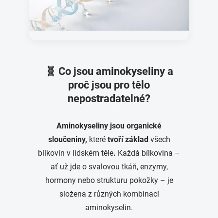
🧬 Co jsou aminokyseliny a
proč jsou pro tělo
nepostradatelné?
Aminokyseliny jsou organické
sloučeniny,
které
tvoří základ
všech
bílkovin v lidském těle
.
Každá bílkovina –
ať už jde o svalovou tkáň, enzymy,
hormony nebo strukturu pokožky – je
složena z různých kombinací
aminokyselin.