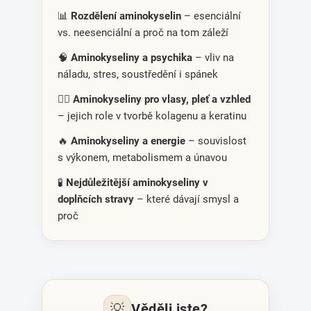
📊
Rozdělení aminokyselin
– esenciální
vs. neesenciální a proč na tom záleží
🧠
Aminokyseliny a psychika
– vliv na
náladu, stres, soustředění i spánek
💇‍♀️
Aminokyseliny pro vlasy, pleť a vzhled
– jejich role v tvorbě kolagenu a keratinu
🔥
Aminokyseliny a energie
– souvislost
s výkonem, metabolismem a únavou
🧪
Nejdůležitější aminokyseliny v
doplňcích stravy
– které dávají smysl a
proč
💡
Věděli jste?