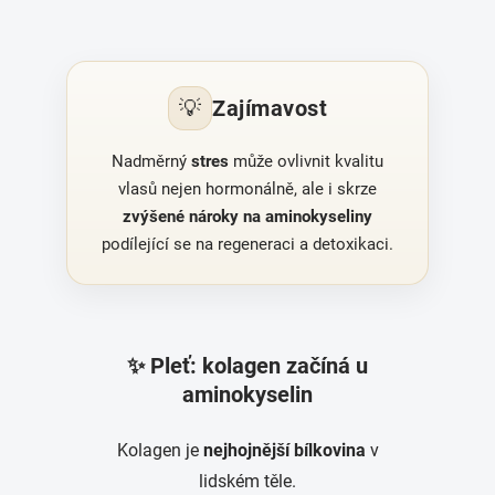
💡
Zajímavost
Nadměrný
stres
může ovlivnit kvalitu
vlasů nejen hormonálně, ale i skrze
zvýšené nároky na aminokyseliny
podílející se na regeneraci a detoxikaci.
✨ Pleť: kolagen začíná u
aminokyselin
Kolagen je
nejhojnější bílkovina
v
lidském těle.