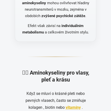
aminokyseliny
mohou ovlivňovat hladiny
neurotransmiterů v mozku, zejména v
obdobích
zvýšené psychické zátěže
.
Efekt však závisí na
individuálním
metabolismu
a celkovém životním stylu.
💇‍♀️ Aminokyseliny pro vlasy,
pleť a krásu
Když se mluví o krásné pleti nebo
pevných vlasech, často se zmiňuje
kolagen , biotin nebo
vitamíny
.